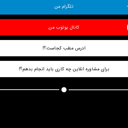
تلگرام من
کانال یوتوب من
ادرس مطب کجاست؟!
ن سعادت اباد بالاتر از میدان کاج خیابان علی اکبر پلاک ۲۰ واحد ۲۰۲
برای مشاوره انلاین چه کاری باید انجام بدهم؟!
س دندوناتونو با دوربین گوشیتون ، حالت سلفی به طوری که دندا
عقب روی هم قرار بگیرن و لبخند عمیق میزنید بگیرید توی دایرکت
واتساپ ارسال کنید تا بتونم راهنمایی لازم انجام بدم 🙏🏻