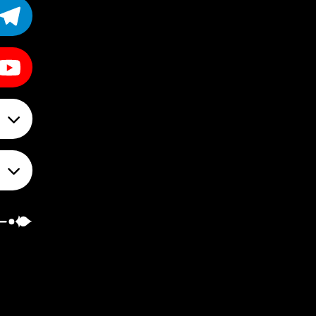
تهرا
عک
های 