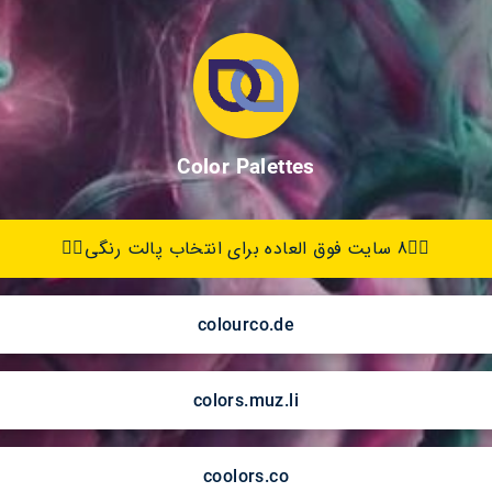
Color Palettes
👇🏽8 سایت فوق العاده برای انتخاب پالت رنگی👇🏽
colourco.de
colors.muz.li
coolors.co