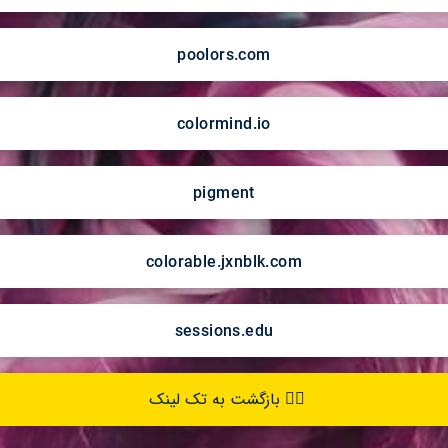
poolors.com
colormind.io
pigment
colorable.jxnblk.com
sessions.edu
👉🏽 بازگشت به تک لینک 