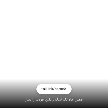
takl.ink/name
همین حالا تک لینک رایگان خودت را بساز