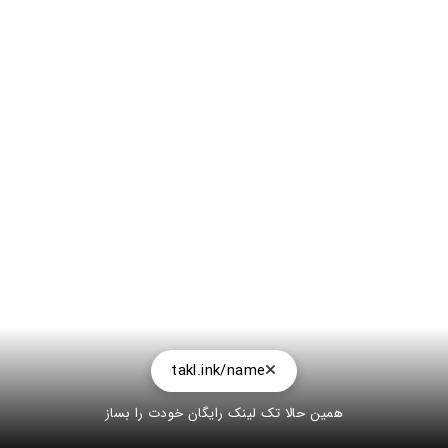
takl.ink/name
همین حالا تک لینک رایگان خودت را بساز