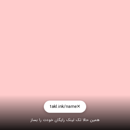
takl.ink/name
همین حالا تک لینک رایگان خودت را بساز