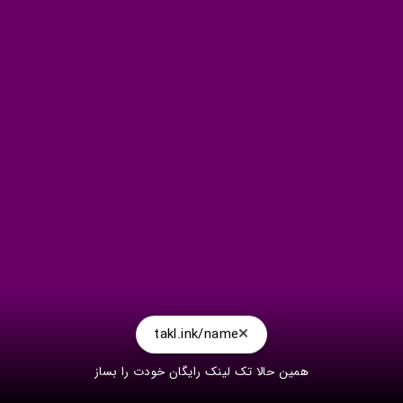
takl.ink/name
همین حالا تک لینک رایگان خودت را بساز