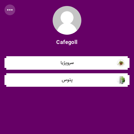
Cafegoll
سروپژیا
پتوس