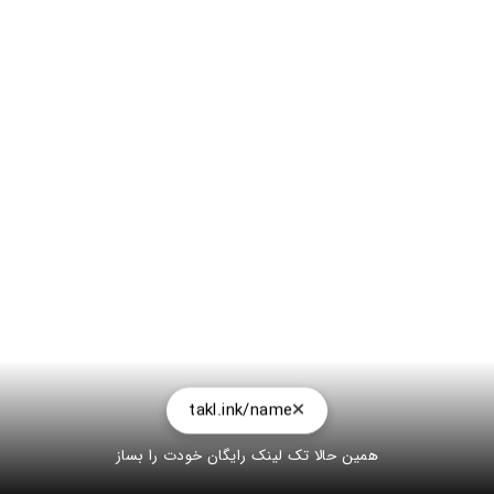
takl.ink/name
همین حالا تک لینک رایگان خودت را بساز