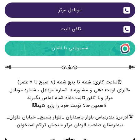
موبایل مرکز
تلفن ثابت 
مسیریابی با نشان
⏰ساعت کاری: شنبه تا پنج شنبه (۸ صبح تا ۷ عصر)
📞برای نوبت دهی و مشاوره با شماره موبایل ، شماره موبایل
مرکز ویا تلفن ثابت داده شده تماس بگیرید
📱همین حالا نوبت خود را رزرو کنید🩻
🚖آدرس: بندرعباس بلوار پاسداران _بلوار بسیج_ خیابان ملوان_
بیمارستان صاحب الزمان مرکز سنجش تراکم استخوان