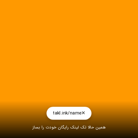
takl.ink/name
همین حالا تک لینک رایگان خودت را بساز