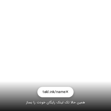
takl.ink/name
همین حالا تک لینک رایگان خودت را بساز