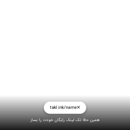
takl.ink/name
همین حالا تک لینک رایگان خودت را بساز