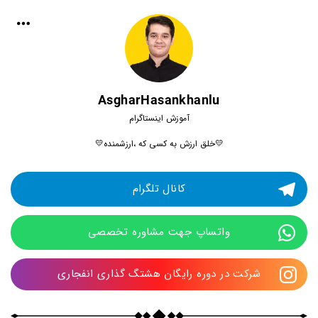
AsgharHasankhanlu
آموزش اینستاگرام
💛خلق ارزش به کسی که ،ارزشمنده💛
کانال تلگرام
واتساپ جهت مشاوره تخصصی
شرکت در دوره رایگان هشتگ گذاری انفجاری