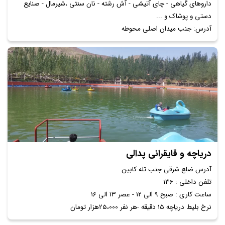
داروهای گیاهی - چای آتیشی - آش رشته - نان سنتی ،شیرمال - صنایع
دستی و پوشاک و ...
آدرس: جنب میدان اصلی محوطه
دریاچه و قایقرانی پدالی
آدرس ضلع شرقی جنب تله کابین
تلفن داخلی : 136
ساعت کاری : صبح 9 الی 12 - عصر 13 الی 16
نرخ بلیط دریاچه 15 دقیقه -هر نفر 25،000هزار تومان