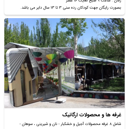
زمان : ساعت 9 صبح لغایت 16 عصر
بصورت رایگان جهت کودکان رده سنی 3 تا 13 سال دایر می باشد.
غرفه ها و محصولات ارگانیک
شامل 8 غرفه محصولات آجیل و خشکبار - نان و شیرینی ، سوهان -