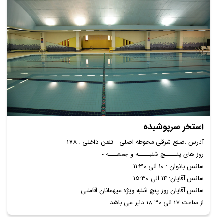
استخر سرپوشیده
آدرس :ضلع شرقی محوطه اصلی - تلفن داخلی : 178
روز های پنــــچ شنبــــه و جمعـــه -
سانس بانوان : 10 الی 11:30
سانس آقایان: 14 الی 15:30
سانس آقایان روز پنچ شنبه ویژه میهمانان اقامتی
از ساعت 17 الی 18:30 دایر می باشد.