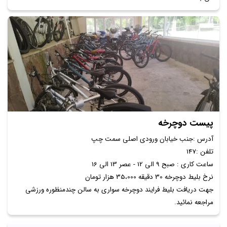
پیست دوچرخه
آدرس :جنب خیابان ورودی اصلی سمت چپ
تلفن :147
ساعت کاری : صبح 9 الی 12 - عصر 13 الی 16
نرخ بلیط دوچرخه 30 دقیقه 35،000 هزار تومان
جهت دریافت بلیط فرایند دوچرخه سواری به سالن چندمنظوره ورزشی
مراجعه نمائید.