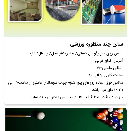
سالن چند منظوره ورزشی
تنیس روی میز وفوتبال دستی/ بیلیارد/فوتسال/ والیبال/ دارت
آدرس: ضلع غربی
- تلفن داخلی:176
ساعت کاری: 9 الی 16
سانس فوق العاده روزهای پنچ شنبه جهت میهمانان اقامتی از ساعت17 الی
18:30 دایر می باشد.
جهت دریافت بلیط فرایند ها به محل موردنظر مراجعه نمایید.