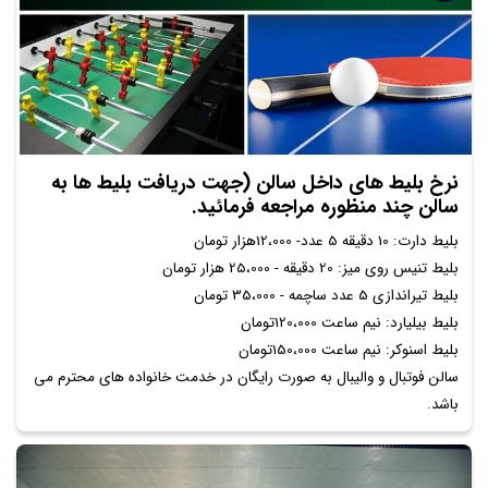
نرخ بلیط های داخل سالن (جهت دریافت بلیط ها به
سالن چند منظوره مراجعه فرمائید.
بلیط دارت: 10 دقیقه 5 عدد- 12،000هزار تومان
بلیط تنیس روی میز: 20 دقیقه - 25،000 هزار تومان
بلیط تیراندازی 5 عدد ساچمه - 35،000 تومان
بلیط بیلیارد: نیم ساعت 120،000تومان
بلیط اسنوکر: نیم ساعت 150،000تومان
سالن فوتبال و والیبال به صورت رایگان در خدمت خانواده های محترم می
باشد.