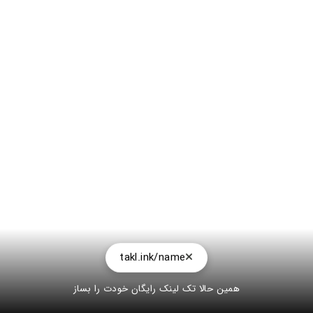
takl.ink/name
همین حالا تک لینک رایگان خودت را بساز