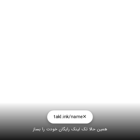
takl.ink/name
همین حالا تک لینک رایگان خودت را بساز