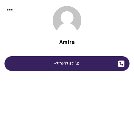
Amira
09359914695