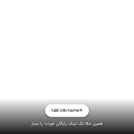
takl.ink/name
همین حالا تک لینک رایگان خودت را بساز