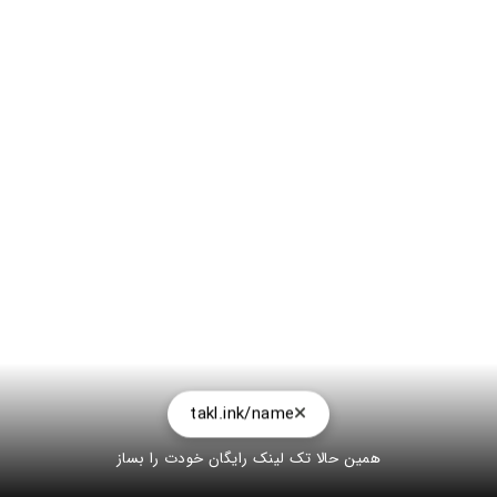
takl.ink/name
همین حالا تک لینک رایگان خودت را بساز