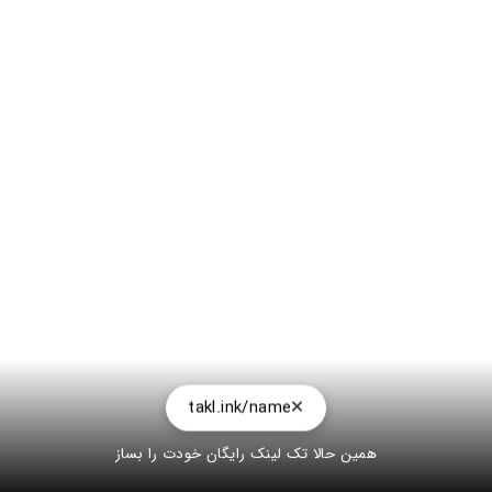
takl.ink/name
همین حالا تک لینک رایگان خودت را بساز