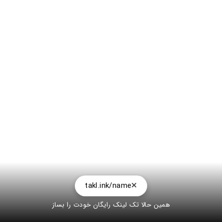
takl.ink/name
همین حالا تک لینک رایگان خودت را بساز