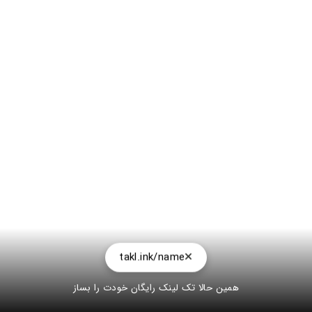
takl.ink/name
همین حالا تک لینک رایگان خودت را بساز