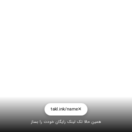
takl.ink/name
همین حالا تک لینک رایگان خودت را بساز