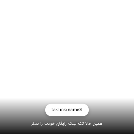
takl.ink/name
همین حالا تک لینک رایگان خودت را بساز