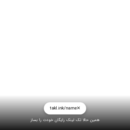
takl.ink/name
همین حالا تک لینک رایگان خودت را بساز