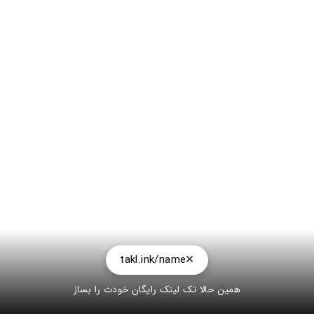
takl.ink/name
همین حالا تک لینک رایگان خودت را بساز