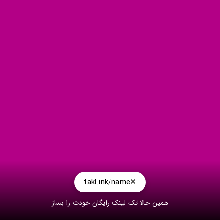
takl.ink/name
همین حالا تک لینک رایگان خودت را بساز