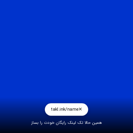
takl.ink/name
همین حالا تک لینک رایگان خودت را بساز