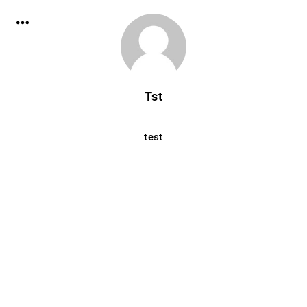
Tst
test