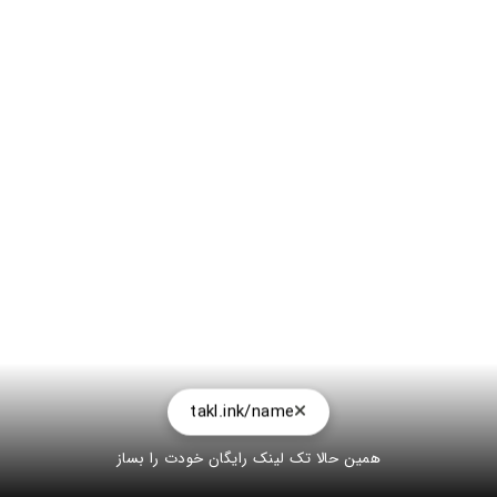
takl.ink/name
همین حالا تک لینک رایگان خودت را بساز