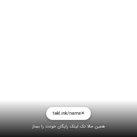
takl.ink/name
همین حالا تک لینک رایگان خودت را بساز