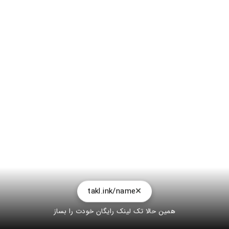
takl.ink/name
همین حالا تک لینک رایگان خودت را بساز