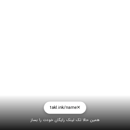
takl.ink/name
همین حالا تک لینک رایگان خودت را بساز