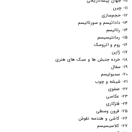
10- جهان پیشاتاریخی
11- چین
12- حجم‌سازی
13- دادائیسم و سورئالیسم
14- رئالیسم
15- رمانتیسیسم
16- روم و اتروسک
17- ژاپن
18- خرده جنبش ها و سبک های هنری
19- سفال
20- سمبولیسم
21- شیشه و چوب
22- صفوی
23- عکاسی
24- فلزکاری
25- قرون وسطی
26- کاشی و هندسه نقوش
27- کلاسیسیسم