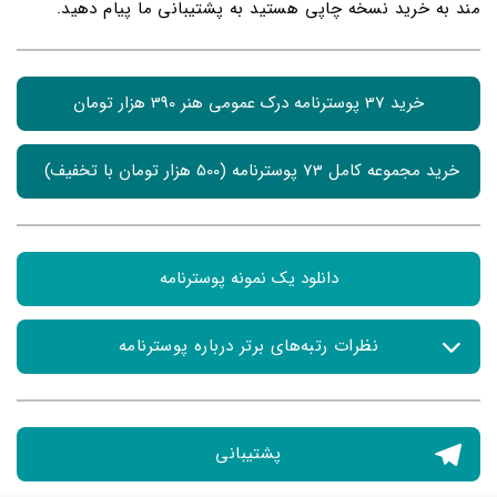
مند به خرید نسخه چاپی هستید به پشتیبانی ما پیام دهید.
خرید 37 پوسترنامه درک عمومی هنر 390 هزار تومان
خرید مجموعه کامل 73 پوسترنامه (500 هزار تومان با تخفیف) 
دانلود یک نمونه پوسترنامه
نظرات رتبه‌های برتر درباره پوسترنامه
پارسا انصاری رتبه چهار کشوری کنکور هنر:
پشتیبانی
یکی از بزرگترین مشکلات من در سال کنکور، فراموش کردن
اسم هنرمندان و سبک ها بود. برای همین خلاصه های