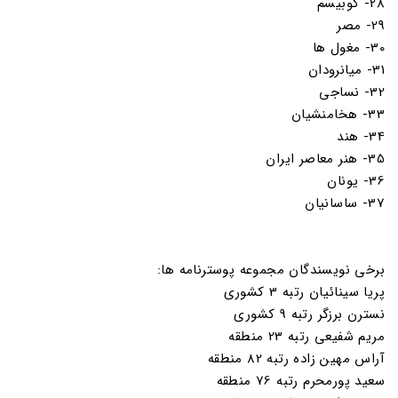
28- کوبیسم
29- مصر
30- مغول ها
31- میانرودان
32- نساجی
33- هخامنشیان
34- هند
35- هنر معاصر ایران
36- یونان
37- ساسانیان
برخی نویسندگان مجموعه پوسترنامه ها:
پریا سینائیان رتبه 3 کشوری
نسترن برزگر رتبه 9 کشوری
مریم شفیعی رتبه 23 منطقه
آراس مهین زاده رتبه 82 منطقه
سعید پورمحرم رتبه 76 منطقه