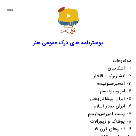
پوسترنامه های درک عمومی هنر
موضوعات:
1 - اشکانیان
2- افشار،زند و قاجار
3- اکسپرسیونیسم
4- امپرسیونیسم
5- ایران پیشاتاریخی
6- ایران صدر اسلام
7- پست امپرسیونیسم
8- پوشاک و زیورآلات
9- تابلوهای قرن 19