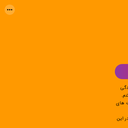
دگی
نم.
ت های
 درخشان در این