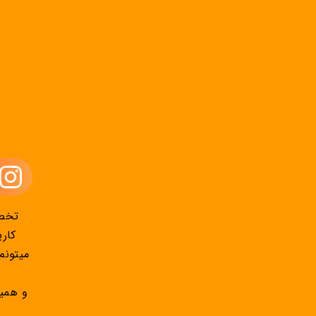
تخصص
کاری
میتونم