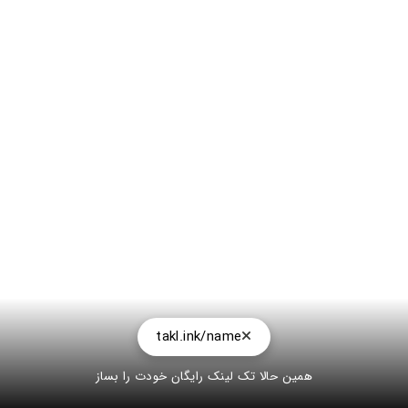
takl.ink/name
همین حالا تک لینک رایگان خودت را بساز