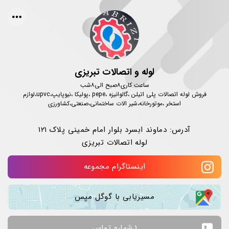
لوله و اتصالات تبریزی
ساعت کاری۸صبح الی۸شب
فروش لوله اتصالات پلی اتیلن ،گالوانیزه ،pepe ،پولیکا ،نیوپایپ،upvc،لوازم
استخر ،موتورخانه،شیر الات ساختمانی،صنعتی،کشاورزی
آدرس: دماوند ابسرد بلوار امام خمینی پلاک ۱۲۱
لوله اتصالات تبریزی
اینستاگرام مجموعه
مسیریابی با گوگل مپس
1.شماره تماس