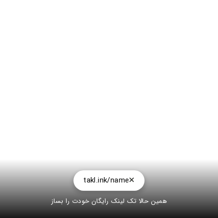
takl.ink/name
همین حالا تک لینک رایگان خودت را بساز