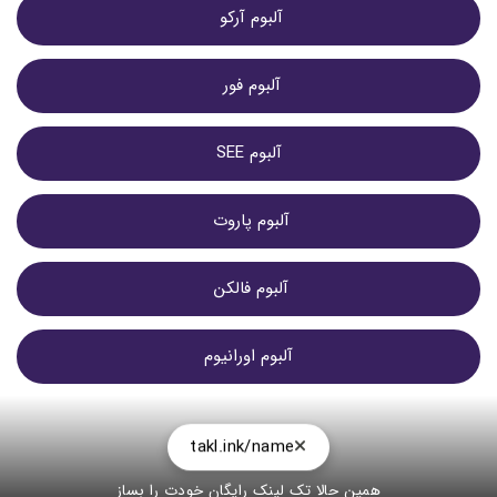
آلبوم آرکو 
آلبوم فور 
آلبوم SEE
آلبوم پاروت 
آلبوم فالکن 
آلبوم اورانیوم
takl.ink/name
همین حالا تک لینک رایگان خودت را بساز