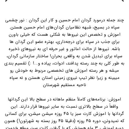
چند جمله درمورد گردان امام حسین و کار این گردان : نور چشمی
سپاه در بسیج، شبهه نظامیان گردان‌های امام حسین هستن.
اموزش و تخصص این نیروها به شکلی هست که خیلی باورن
برای جذب در سپاه برای درجه‌داری، بهتره عضو این گردان ها
باشه. نیروها از حالت اماتور و غیر حرفه ای به نیروهای ذخیره
سپاه برای تبدیل شدن به واقعی بحران! ساختار سازمانی گردان،
به طور کلی به چند رسته پدافند، ادوات، پیاده و...! :) تقسیم بندی
میشه و هر رسته اموزش های تخصصی مربوط به خودش رو
میبینه و زیرا نظر تیپ نیروی زمینی استان هستن و نه سپاه
ناحیه مستقیم شهرستان
اموزش: برنامه‌های کاملاً منظم ماهانه در سطح بالا این گردانها
واقعاً در سطح بالاتری نسبت به سایر نیروها قرار دارند. این
گردانها با اموزش کارت سبز یا ۴۵ روزه میشن میشن، برای کسانی
که نمیدونن، دوره ۴۵ روزه (دقیقا ۴۵ روز بسته به شهرتون!) همون
دوره اموزشی ۳ ماه هستش که با گرفتن کارت سبز، موقع خدمت