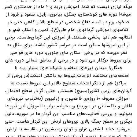
دیگه نیازی نیست که شما. اموزشی برید و ۲ ماه از خدمتتون کسر
میشه! دوره های کوهستان، جنگل، بیابون، راپل، صعود و فرود از
صخره، رزم در شب، دفاع شخصی در سطح بالا و گاهی حتی در
کلاسهای اموزشی گردانهای امام علی(ع)، کمین و استار، شِم‌ر و
امثالهم هم تنها بخشی هستند. از اموزش این گردان‌هاست. برخی
از این اموزشها ممکن است در سراسر کشور نباشد. برای مثال به
نظر میرسه که در برخی استان های جنوبی، دوره های قواصی
برای نیروها برگذار می شود و در برخی از مناطق شمالی دوره های
جنگلی! میدان تیرهای منظم و شلیک های بسیار زیاد با
اسلحه‌های مختلف، الزامات نیروها به داشتن اتیکت(در برخی از
مراکز) هم از دیگر انتخاب سطوح بالاتر این نیروها نسبت به
گردان‌های رزمی کشور(بسیج) هستش. حتی اگر در سطح احتمال،
اموزش معروف ۱۰ روزه‌ی فاطمیون و زینبیون (به‌ترتیب نیروهای
افغان و پاکستانی در سوریه) رو بخوایم برابر با اموزش این نیروها
بدونیم، و بررسی فعالیت‌های مناسب این گردان‌ها در سوریه، دلیل
دیگری بر سطح جنگ بالای نیروهای ارتش این گردان‌هاست. حتی
می‌شود حشد الشعبی عراق و توان رزمیشون در مقایسه با ارتش
عراق که چند سال توسط آمریکا اموزش در عملیات‌های عراق رو به