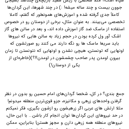
سپاه است!! مثلا شخصی با ریش سفید بازیچه‌ی چندصد بسیجی
جوون بیست و چند ساله میشه! :) در چند شهرها، این گردان‌ها
کاملاً جدی گرفته شده و اموزش‌های همونطور که گفتم، کاملا
تخصصی می‌بینند. به عنوان مثال، برخی از دوستان رو در خصوص
استفاده از ماسک ضد گاز اموزش داده اند، و بعد در سالن های گاز
اشک آور ول کرده بودن در حجم زیاد به سالن هایی که نیروها
باید سریعا ماسک ها رو نگه دارند می کنند رو صورتشون که
اونهایی که تونستن، هیچی نشدن و اونهایی که نتونستن تا زمان
بیرون اومدن پدر صاحب چشمشون در اومدن!!؟)(خاطره‌ای از
یکی از دوستان!)
جمع بندی؟ در کل، شخصا گردان‌های امام حسین رو بدون در نظر
گرفتن واحدهای زرهی و مکانیزه، جزو قوی‌ترین منطقه میدونم!
مثلا ارتش های عربی اگر زرهیشون رو ازشون بگیری، فکر نمیکنم
در حد نیروهای این گردان‌ها توان انجام کار باشن... با این حال،
نیروهای منطقه همه زرهی دارن و مجهز هستن! بنابراین، ممکن