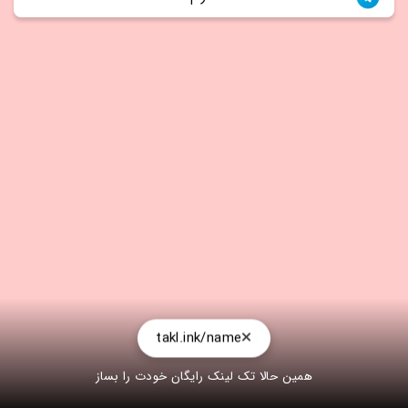
takl.ink/name
همین حالا تک لینک رایگان خودت را بساز