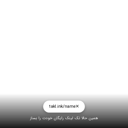
takl.ink/name
همین حالا تک لینک رایگان خودت را بساز