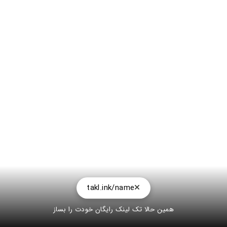
takl.ink/name
همین حالا تک لینک رایگان خودت را بساز