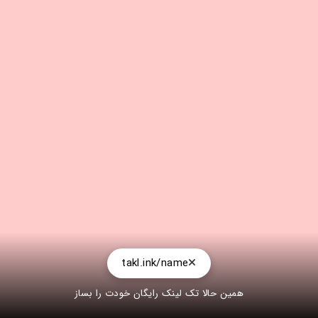
takl.ink/name
همین حالا تک لینک رایگان خودت را بساز