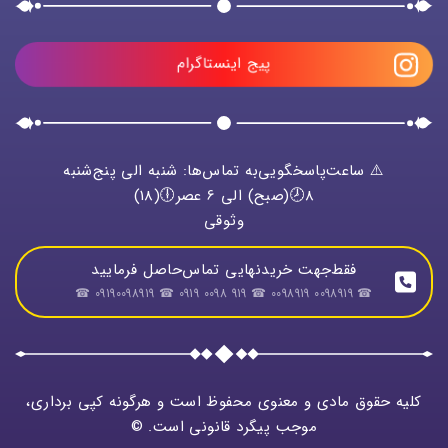
پیج اینستاگرام
⚠️ ساعت‌پاسخگویی‌به تماس‌ها: شنبه الی پنج‌شنبه
8🕗(صبح) الی 6 عصر🕕(18)
وثوقی
فقط‌جهت خریدنهایی تماس‌حاصل فرمایید
☎ 0098919 0098919 ☎ 919 0098 0919 ☎ 09190098919 ☎
کلیه حقوق مادی و معنوی محفوظ است و هرگونه کپی برداری،
موجب پیگرد قانونی است. ©