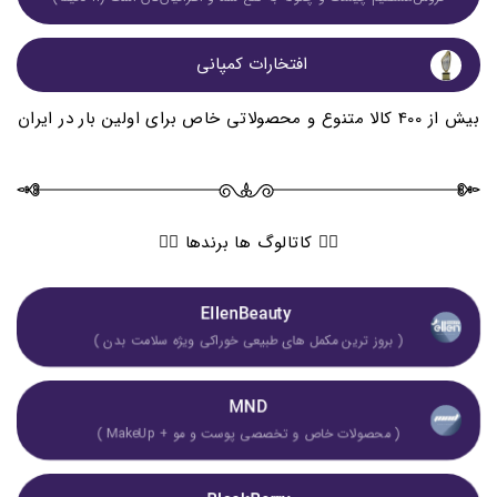
افتخارات کمپانی 
بیش از 400 کالا متنوع و محصولاتی خاص برای اولین بار در ایران
👇🏻 کاتالوگ ها برندها 👇🏻
EllenBeauty 
( بروز ترین مکمل های طبیعی خوراکی ویژه سلامت بدن )
MND
( محصولات خاص و تخصصی پوست و مو + MakeUp )