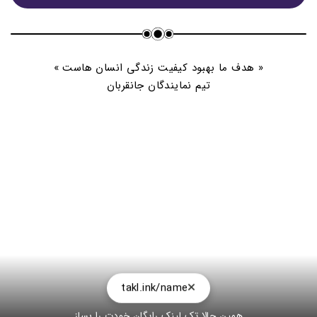
با کسی که این لینک رو در اختیار شما قرار داد تماس بگیرید
و روند استارت و عضویت رو جویا شوید
« هدف ما بهبود کیفیت زندگی انسان هاست »
ممکن است سوالاتی هم برای شما بوجود امده باشد
تیم نمایندگان جانقربان
🤔❤️😃💡✌🏻
ایشان با کمال میل
تمام پرسش های شما را پاسخ میدهد
takl.ink/name
همین حالا تک لینک رایگان خودت را بساز