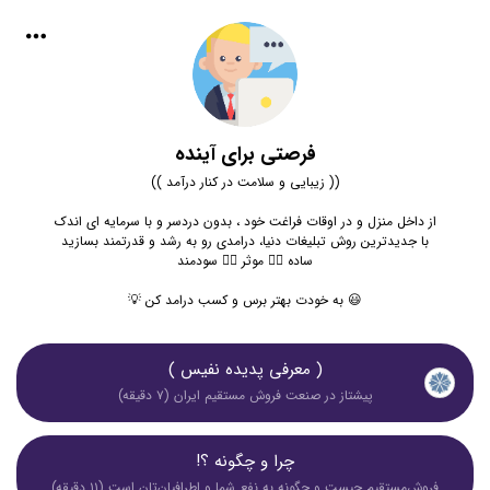
فرصتی برای آینده
(( زیبایی و سلامت در کنار درآمد ))
از داخل منزل و در اوقات فراغت خود ، بدون دردسر و با سرمایه ای اندک
با جدیدترین روش تبلیغات دنیا، درامدی ر‌و به رشد و قدرتمند بسازید
ساده ✌🏻 موثر ✌🏻 سودمند
😃 به خودت بهتر برس و کسب درامد کن 💡
( معرفی پدیده نفیس )
پیشتاز در صنعت فروش مستقیم ایران (۷ دقیقه)
چرا و چگونه ؟!
فروش‌مستقیم چیست و چگونه به نفع شما و اطرافیان‌تان است (۱۱ دقیقه)