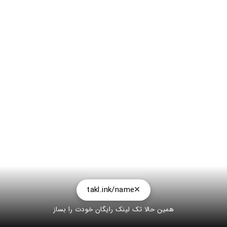
takl.ink/name
همین حالا تک لینک رایگان خودت را بساز