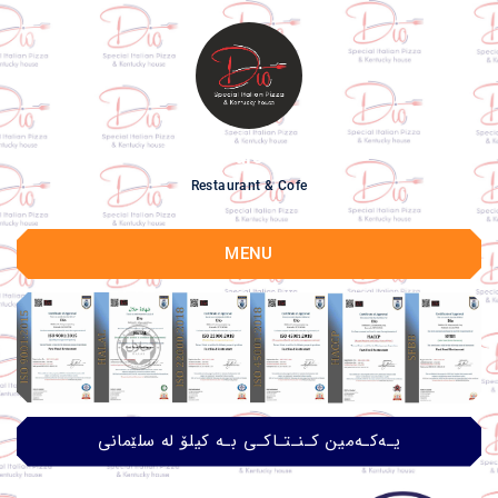
dio
Restaurant & Cofe
MENU
یـەکـەمین کـنـتـاکـی بـە کیلۆ لە سلێمانی