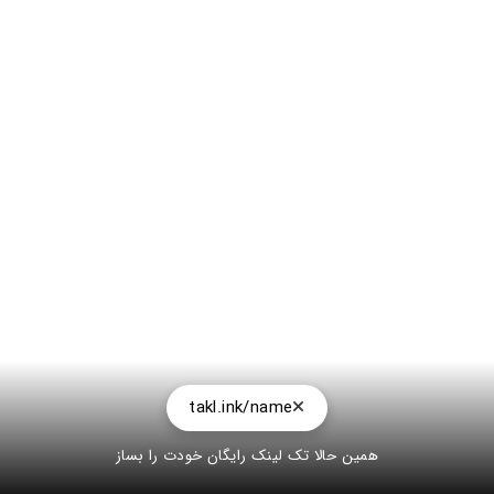
takl.ink/name
همین حالا تک لینک رایگان خودت را بساز