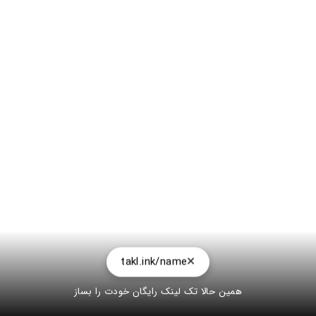
takl.ink/name
همین حالا تک لینک رایگان خودت را بساز