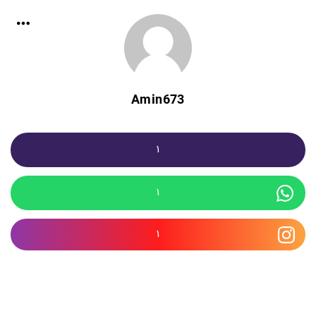
Amin673
1
1
1