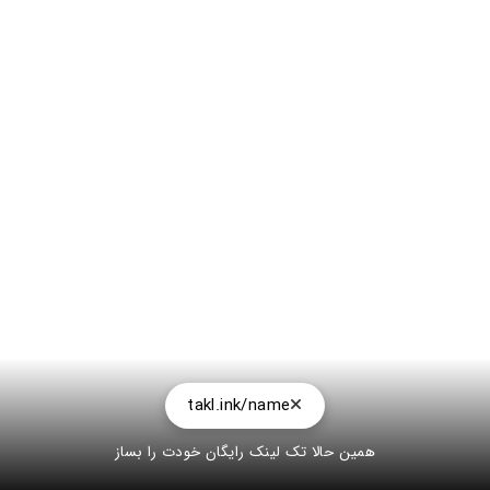
takl.ink/name
همین حالا تک لینک رایگان خودت را بساز