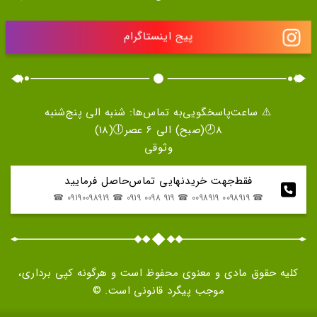
پیج اینستاگرام
⚠️ ساعت‌پاسخگویی‌به تماس‌ها: شنبه الی پنج‌شنبه
8🕗(صبح) الی 6 عصر🕕(18)
وثوقی
فقط‌جهت خریدنهایی تماس‌حاصل فرمایید
☎ 0098919 0098919 ☎ 919 0098 0919 ☎ 09190098919 ☎
کلیه حقوق مادی و معنوی محفوظ است و هرگونه کپی برداری،
موجب پیگرد قانونی است. ©