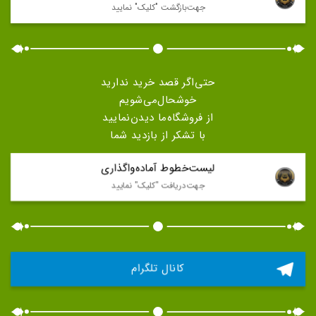
جهت‌بازگشت "كليک" نماييد
حتی‌اگر قصد خرید ندارید
خوشحال‌می‌شویم
از فروشگاه‌ما دیدن‌نمایید
با تشکر از بازدید شما
لیست‌خطوط آماده‌واگذاری
جهت‌دريافت "كليک" نماييد
کانال تلگرام