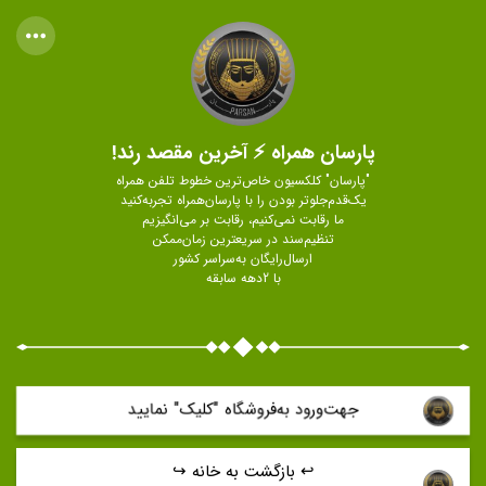
پارسان همراه ⚡ آخرین مقصد رند!
"پارسان" کلکسیون خاص‌ترین خطوط تلفن همراه
یک‌قدم‌جلوتر بودن را با پارسان‌همراه تجربه‌کنید
ما رقابت نمی‌کنیم، رقابت بر می‌انگیزیم
تنظیم‌سند در سریعترین زمان‌ممکن
ارسال‌رایگان به‌سراسر کشور
با 2دهه سابقه
جهت‌ورود به‌فروشگاه "كليک" نماييد
↩️ بازگشت به خانه ↪️